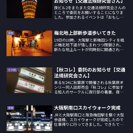
お知らせ【交通法規研究会さん】
夜ビル2をまたまた交通法規研究会さんの
ところで委託をお願いすることになりま
した。参加されるイベントは『おもしろ
同人バザール』コミケで言う「旅行・メ
カミリ」「鉄道」「評論・情報」ジャン
ル特化の同人誌即売会です。私も個人的
梅北地上部新歩道歩いてきた
夜景
に気になっていた同人誌...
19日の10時、大阪駅と新梅田シティを結
ぶ梅北地下道が惜しまれつつ閉鎖され、
新たな地上ルートが同時刻に開通されま
した。梅北地下道は昭和3年から使われ続
け、新梅田シティや中津方面と大阪駅を
繋ぐ、必要不可欠の道でした。さて、地
上ルートはうめきた...
【秋コレ】委託のお知らせ【交通
その他
法規研究会さん】
来る9/24に秋葉原で開催される秋葉原オ
ンリー同人誌即売会『秋コレ』に参加す
る知人のサークルに夜行部の著書、夜ビ
ル神戸編を委託頒布することになりまし
た。委託頒布先は鉄道関係の同人誌やオ
リジナルの切符(という呼び方で良いのか
大阪駅南口スカイウォーク完成
夜景
な?)を制作してい...
JRと大阪駅南口と阪急梅田駅を繋ぐ大型
歩道橋、スカイウォークが完成したので
仕事帰りに行ってきました。できたてホ
ヤホヤの本日10月3日の午後19時過ぎ、歩