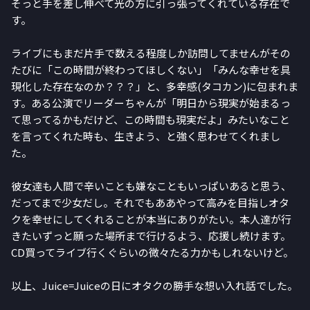
そっと手を差し伸べて光の方に引っ張ってくれている存在で
す。
ライブにもまだ片手で数える程度しか訪問してませんがその
たびに「この時間が終わってほしくない」「みんな幸せを具
現化した存在なのか？？？」と、多幸感(タコカン)に包まれま
す。ある公演でリーダーちゃんが「明日から現実が始まるっ
て思ってるかもだけど、この時間も現実だよ」みたいなこと
を言ってくれた時も、生きよう、と強く思わせてくれまし
た。
彼女達も人間で辛いことも嫌なこともいっぱいあると思う、
だってまで少女だし。それでもああやって高みを目指しオタ
クを幸せにしてくれることが本当にありがたい。本人達が行
きたいずっと願った場所まで行けるよう、応援し続けます。
CD買ってライブ行くぐらいの微々たる力かもしれないけど。
以上、Juice=Juiceの日にオタクの勝手な想い入れ話でした。