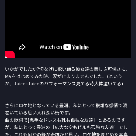
いかがでしたか?切なげに歌い踊る彼女達の美しさ可憐さに、
MVをはじめてみた時、涙が止まりませんでした。(という
か、Juice=Juiceのパフォーマンス見てる時大体泣いてる)
さらにロケ地となっている豊洲、私にとって複雑な感情で渦
巻いている思い入れ深い街です。
曲の歌詞で[派手なドレスも靴も孤独な友達］とあるのです
が、私にとって豊洲の［広大な空もビルも孤独な友達］でし
た。これも何かの縁か奇跡かと思い、ロケ地をまとめた写真