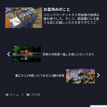
く人はまばらで、今まで通り地上経由で
行き来する人がほとんどでした。まだま
だ認知されていな...
お盆休みのこと
昼景
コミックマーケット９０参加者の皆様お
疲れ様でした。そして、超高層ビルを愛
でる会にお越しいただきありがとうござ
いました。今回は小さなスペースを有効
利用するためにサークル長が工夫をこら
したディスプレイでお出迎え。半年ぶり
に訪れた東京は涼しく、快...
奈良の浮見堂へ推しを感じに行ってきた
着工から2年経ったうめきた2期の夜景
ホーム
その他