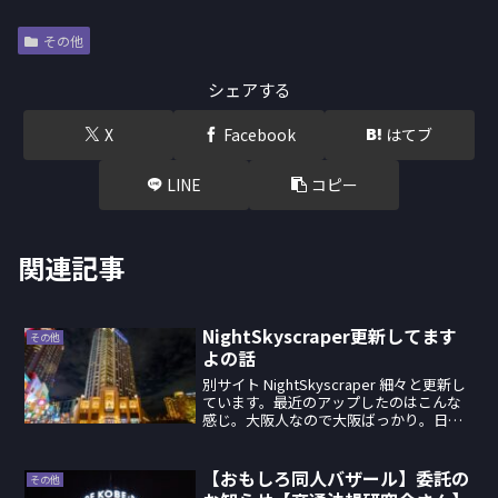
その他
シェアする
X
Facebook
はてブ
LINE
コピー
関連記事
NightSkyscraper更新してます
その他
よの話
別サイト NightSkyscraper 細々と更新し
ています。最近のアップしたのはこんな
感じ。大阪人なので大阪ばっかり。日本
全国全ての80m以上の高層ビルを掲載予
定。今は自分の行動範囲にある高層ビル
ばかりを掲載しています。大阪の高層ビ
【おもしろ同人バザール】委託の
その他
ルの...