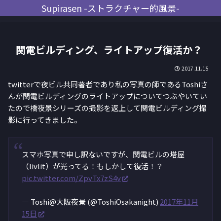
Supirasen -ストラクチャー的風景-
関電ビルディング、ライトアップ復活か？
2017.11.15
twitterで夜ビル共同著者であり私の写真の師であるToshiさ
んが関電ビルディングのライトアップについてつぶやいてい
たので橋夜景シリーズの撮影を返上して関電ビルディング撮
影に行ってきました。
スマホ写真で申し訳ないですが、関電ビルの塔屋
（livlit）が光ってる！もしかして復活！？
pic.twitter.com/ZpvTx7zS4v
— Toshi@大阪夜景 (@ToshiOsakanight)
2017年11月
15日