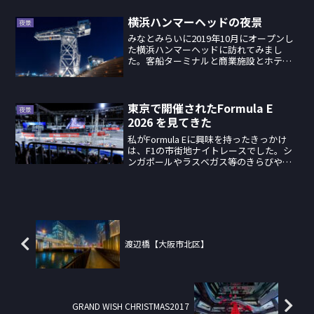
付きで好きな街をツイートしたものをせ
っかくなので...
横浜ハンマーヘッドの夜景
夜景
みなとみらいに2019年10月にオープンし
た横浜ハンマーヘッドに訪れてみまし
た。客船ターミナルと商業施設とホテル
が一つになった複合施設、そしてみなと
みらいの新しい夜景スポットです。ちな
みに、生まれてから大阪移住するまでず
っと神奈川県に住んで...
東京で開催されたFormula E
夜景
2026 を見てきた
私がFormula Eに興味を持ったきっかけ
は、F1の市街地ナイトレースでした。シ
ンガポールやラスベガス等のきらびやか
なカジノシティでナイトレースが行われ
ている映像を見るたびに「日本でもこの
光景が見れたら良いのに」と羨ましい気
持ちでいっぱい...
渡辺橋【大阪市北区】
GRAND WISH CHRISTMAS2017