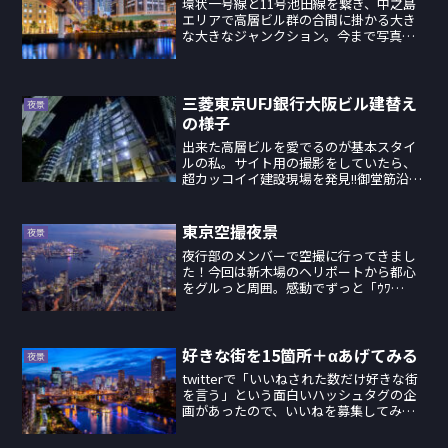
環状一号線と11号池田線を繋ぎ、中之島
エリアで高層ビル群の合間に掛かる大き
な大きなジャンクション。今まで写真の
場所が中之島ジャンクションと思ってい
ましたが、調べてみると中之島ガーデン
ブリッジのあたりから中之島料金所まで
ガッツリ対象範囲という...
三菱東京UFJ銀行大阪ビル建替え
夜景
の様子
出来た高層ビルを愛でるのが基本スタイ
ルの私。サイト用の撮影をしていたら、
超カッコイイ建設現場を発見!!御堂筋沿い
の高さ規制緩和を受けて、高層ビルへ建
替えを行っている「三菱東京UFJ銀行大阪
ビル」本館とその別館です。中身、こん
東京空撮夜景
夜景
なに丸見えでええ...
夜行部のメンバーで空撮に行ってきまし
た！今回は新木場のヘリポートから都心
をグルっと周囲。感動でずっと「ｳﾜ
~~~~~~~~ﾜ~~~~~~~~~」言いっぱなしでパ
イロットさんはずっと私のこと「酔った
か？怖いのか？大丈夫か？」と心配して
たそうで...
好きな街を15箇所＋αあげてみる
夜景
twitterで「いいねされた数だけ好きな街
を言う」という面白いハッシュタグの企
画があったので、いいねを募集してみた
ところ、4日で15いいね頂き、しばらくそ
のネタでツイートしてました。夜景写真