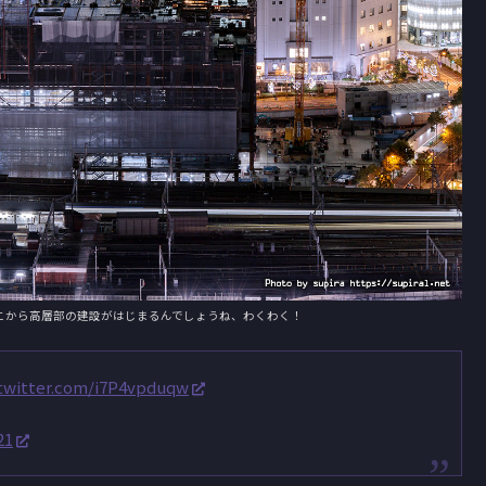
こから高層部の建設がはじまるんでしょうね、わくわく！
.twitter.com/i7P4vpduqw
21