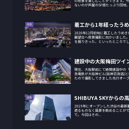
の夜景を楽しむことができます。
ないのが芦屋のSF感たっぷり団地、「
着工から1年経ったうめ
夜景
2020年12月初旬に着工したう
展望台ヘ夜景撮影に向かいました
を掘りきった、といったところでしょ
建設中の大阪梅田ツイ
夜景
現在、大阪駅前にて絶賛建設中の「
急電鉄が大阪神ビル(阪神百貨店)
たので撮影してきました先行オープン
SHIBUYA SKYから
夜景
2019年にオープンした渋谷の最新展
遮るものなく風景を眺めることができ
で。今回はその...