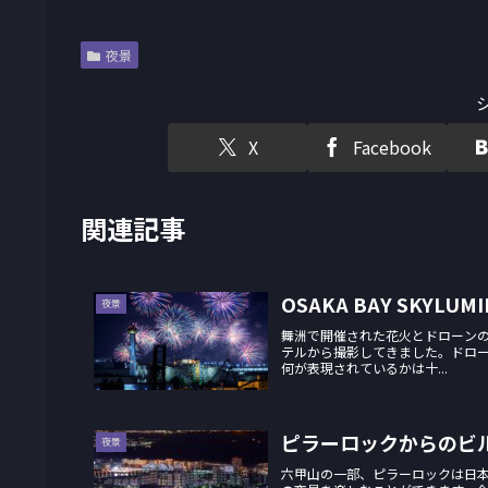
夜景
X
Facebook
関連記事
OSAKA BAY SKYLUM
夜景
舞洲で開催された花火とドローンのコラ
テルから撮影してきました。ドロ
何が表現されているかは十...
ピラーロックからのビ
夜景
六甲山の一部、ピラーロックは日