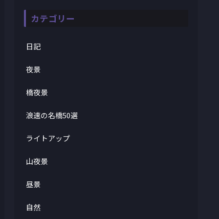
カテゴリー
日記
夜景
橋夜景
浪速の名橋50選
ライトアップ
山夜景
昼景
自然