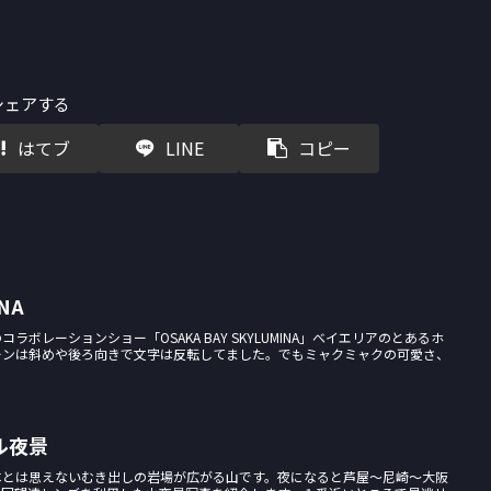
シェアする
はてブ
LINE
コピー
INA
ボレーションショー「OSAKA BAY SKYLUMINA」ベイエリアのとあるホ
ーンは斜めや後ろ向きで文字は反転してました。でもミャクミャクの可愛さ、
ル夜景
本とは思えないむき出しの岩場が広がる山です。夜になると芦屋〜尼崎〜大阪