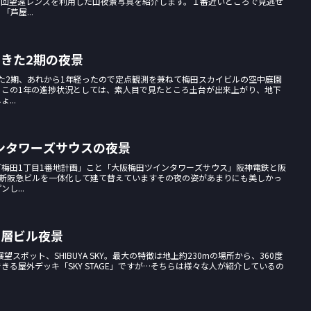
今回望遠レンズを利用した山夜景写真を紹介します。１番近いところで見逃せ
芦屋...
きた2期の夜景
めきた2期、あれから1年経ったので定点観測を兼ねて梅田スカイビルの空中庭園
。この1年の進捗状況としては、素人目で見たところ土台が出来上がり、地下
...
ンタワーズサウスの夜景
梅田1丁目1番地計画」こと「大阪梅田ツインタワーズサウス」阪神電鉄と阪
と新阪急ビルを一体化して建て替えていますその夜の姿があまりにも美しかっ
し...
の高層ビル夜景
望スポット、SHIBUYA SKY。最大の特徴は地上約230mの場所から、360度
る屋外デッキ「SKY STAGE」ですが…そちらは様々な人が紹介しているの