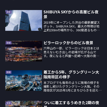
SHIBUYA SKYからの高層ビル夜
夜景
景
2019年にオープンした渋谷の最新展望ス
ポット、SHIBUYA SKY。最大の特徴は地
上約230mの場所から、360度遮るものな
く風景を眺めることができる屋外デッキ
「SKY STAGE」ですが…そちらは様々な
人が紹介しているので。今回はその...
ピラーロックからのビル夜景
夜景
六甲山の一部、ピラーロックは日本とは
思えないむき出しの岩場が広がる山で
す。夜になると芦屋〜尼崎〜大阪の夜景
を楽しむことができます。今回望遠レン
ズを利用した山夜景写真を紹介します。
１番近いところで見逃せないのが芦屋の
SF感たっぷり団地、「芦屋...
着工から5年、グラングリーン大
夜景
阪南街区の様子
本ブログでも毎年のように現場の様子を
撮影し続けたグラングリーン大阪。その
南街区が2025年3月にまちびらきを迎えま
した。細かいことを言えばマンション
が、、、ノースパークが、、、と未完成
部分もありますがこれで一旦一区切りで
ついに着工するうめきた2期の夜
夜景
す。「南街区賃貸棟」...