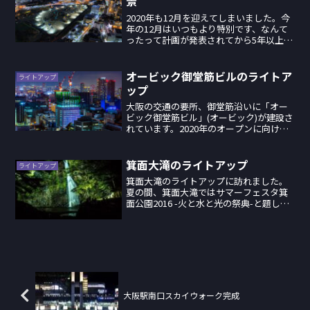
景
2020年も12月を迎えてしまいました。今
年の12月はいつもより特別です、なんて
ったって計画が発表されてから5年以上は
経っているうめきた2期の南地区がついに
着工します。何日に着工なのか正式な発
表はまだありませんが、【12/15追記：
オービック御堂筋ビルのライトア
ライトアップ
12/1...
ップ
大阪の交通の要所、御堂筋沿いに「オー
ビック御堂筋ビル」(オービック)が建設さ
れています。2020年のオープンに向けて
日々成長しつつありますが、先日御堂筋
イルミの撮影時にふと前を通ったらこん
な素敵な状況に。囲いにLEDイルミが飾
箕面大滝のライトアップ
ライトアップ
られている！そ...
箕面大滝のライトアップに訪れました。
夏の間、箕面大滝ではサマーフェスタ箕
面公園2016 -火と水と光の祭典-と題して
ライトアップイベントが行われていま
す。箕面駅から箕面大滝の遊歩道には川
床も行われており、なんだか風流な雰囲
気が漂った空間にな...
大阪駅南口スカイウォーク完成