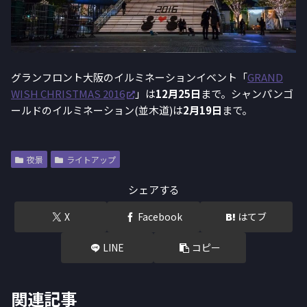
グランフロント大阪のイルミネーションイベント「
GRAND
WISH CHRISTMAS 2016
」は
12月25日
まで。シャンパンゴ
ールドのイルミネーション(並木道)は
2月19日
まで。
夜景
ライトアップ
シェアする
X
Facebook
はてブ
LINE
コピー
関連記事