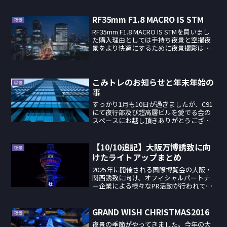
RF35mm F1.8 MACRO IS STM
夜景
RF35mm F1.8 MACRO IS STMを買いまし
た購入理由としては手持ち夜景と空撮夜
景をより快適にするために夜景撮影は三
脚命！なんて言ってらんないシチュエー
ションが増えているし、この前万博の空
撮行ってレンズの力不足を感じたので、
よ...
こみトレのお知らせと年末年始の
昼景
事
すっかり1月も10日が過ぎましたが、C91
にて夜行部及び超高層ビルを愛でる会の
スペースにお越し頂きありがとうござい
ました。そして、関西圏の皆様お待たせ
しました。来る1月15日のこみっくトレジ
ャー29にて夜行部参加します!!今回、超高
【10/10追記】大阪万博誘致に向
夜景
層ビルを...
けたライトアップまとめ
2025年に開催される国際博覧会の大阪・
関西誘致に向け、オフィシャルパートナ
ー企業による様々なPR活動が行われてい
ます。その中でもライトアップで誘致活
動を行っているモノを紹介します。※最
新のライトアップが開催され次第、随時
GRAND WISH CHRISTMAS2016
夜景
追加していきます。...
夜景の季節がやってきました。今年の大