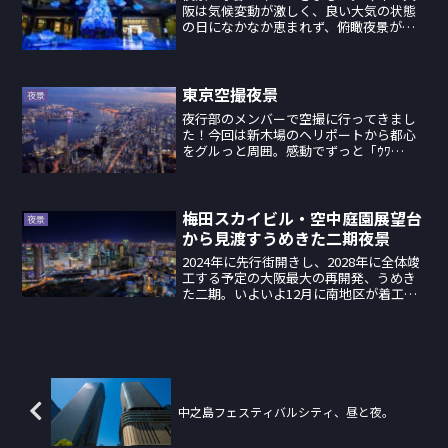
阪は気候変動が激しく、良い大気の状態
の日になかなか恵まれず、俯瞰夜景があ
まり撮れない日々が続いております。そ
れでも週に何度かカメラを持って大気の
影響が少ない街夜景を撮っていますが、
今期はイルミネーションに...
東京空撮夜景
夜景
夜行部のメンバーで空撮に行ってきまし
た！今回は新木場のヘリポートから都心
をグルっと周囲。感動でずっと「ｳﾜ
~~~~~~~~ﾜ~~~~~~~~~」言いっぱなしでパ
イロットさんはずっと私のこと「酔った
か？怖いのか？大丈夫か？」と心配して
たそうで...
梅田スカイビル・空中庭園展望台
夜景
から見渡すうめきた二期夜景
2024年に先行街開きし、2028年に全体竣
工する予定の大阪最大の再開発、うめき
た二期。いよいよ12月に南地区が着工す
るのでその前にすぐそばの展望台「梅田
スカイビル・空中庭園展望台」から現在
の様子を撮ってきました。空中庭園から
は南地区を見渡...
中之島フェスティバルシティ、昼と夜。